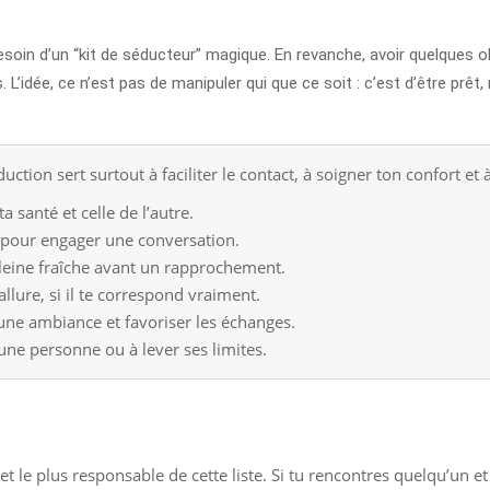
oin d’un “kit de séducteur” magique. En revanche, avoir quelques obj
as. L’idée, ce n’est pas de manipuler qui que ce soit : c’est d’être prê
tion sert surtout à faciliter le contact, à soigner ton confort et
a santé et celle de l’autre.
e pour engager une conversation.
leine fraîche avant un rapprochement.
llure, si il te correspond vraiment.
 une ambiance et favoriser les échanges.
 une personne ou à lever ses limites.
t le plus responsable de cette liste. Si tu rencontres quelqu’un et 