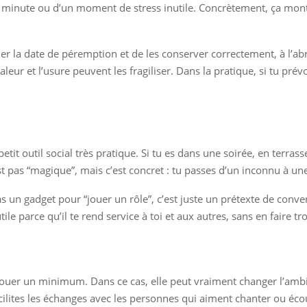
 minute ou d’un moment de stress inutile. Concrètement, ça montr
ier la date de péremption et de les conserver correctement, à l’abri
leur et l’usure peuvent les fragiliser. Dans la pratique, si tu prév
tit outil social très pratique. Si tu es dans une soirée, en terr
 pas “magique”, mais c’est concret : tu passes d’un inconnu à une 
pas un gadget pour “jouer un rôle”, c’est juste un prétexte de conv
ile parce qu’il te rend service à toi et aux autres, sans en faire tr
en jouer un minimum. Dans ce cas, elle peut vraiment changer l’am
 facilites les échanges avec les personnes qui aiment chanter ou éc