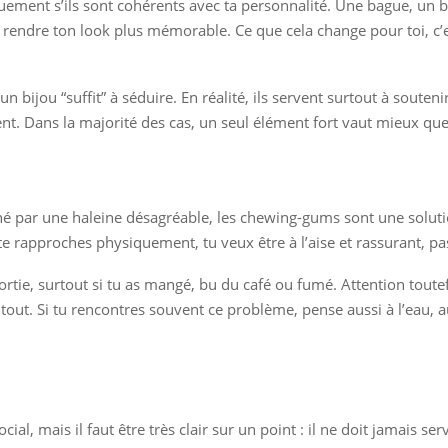
ement s’ils sont cohérents avec ta personnalité. Une bague, un br
 rendre ton look plus mémorable. Ce que cela change pour toi, c’es
n bijou “suffit” à séduire. En réalité, ils servent surtout à souten
ent. Dans la majorité des cas, un seul élément fort vaut mieux que
 par une haleine désagréable, les chewing-gums sont une solution
e rapproches physiquement, tu veux être à l’aise et rassurant, p
ortie, surtout si tu as mangé, bu du café ou fumé. Attention tout
s tout. Si tu rencontres souvent ce problème, pense aussi à l’eau,
al, mais il faut être très clair sur un point : il ne doit jamais se