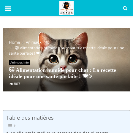
PRIMARY
MENU
Home
Animaux info
🐱 Alimentation humide pour chat : La recette idéale pour une
santé parfaite ! 🍽️✨
Animaux info
🐱 Alimentation humide pour chat : La recette
idéale pour une santé parfaite ! 🍽️✨
803
Table des matières