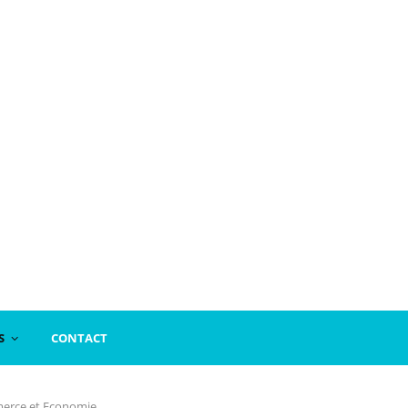
S
CONTACT
rce et Economie