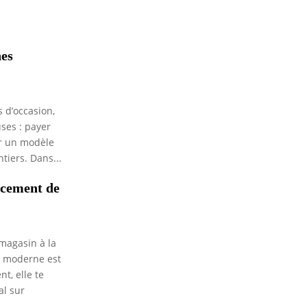
nes
s d’occasion,
ses : payer
ir un modèle
tiers. Dans...
ncement de
magasin à la
ie moderne est
t, elle te
l sur