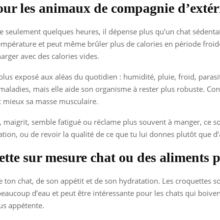
our les animaux de compagnie d’extér
e seulement quelques heures, il dépense plus qu’un chat sédentair
empérature et peut même brûler plus de calories en période froide
arger avec des calories vides.
t plus exposé aux aléas du quotidien : humidité, pluie, froid, para
s maladies, mais elle aide son organisme à rester plus robuste. C
nt mieux sa masse musculaire.
é, maigrit, semble fatigué ou réclame plus souvent à manger, ce so
ation, ou de revoir la qualité de ce que tu lui donnes plutôt que 
uette sur mesure chat ou des aliments
n chat, de son appétit et de son hydratation. Les croquettes sont 
 beaucoup d’eau et peut être intéressante pour les chats qui boiven
us appétente.