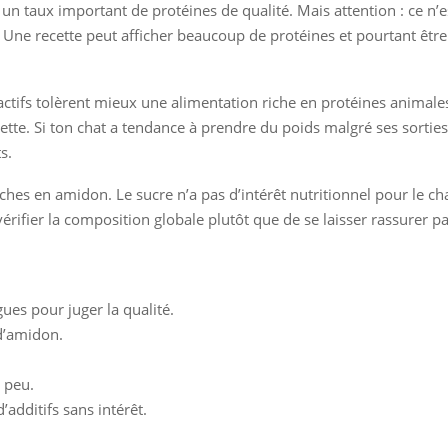
e un taux important de protéines de qualité. Mais attention : ce n’
lité. Une recette peut afficher beaucoup de protéines et pourtant ê
ctifs tolèrent mieux une alimentation riche en protéines animales
ouette. Si ton chat a tendance à prendre du poids malgré ses sorties
s.
 riches en amidon. Le sucre n’a pas d’intérêt nutritionnel pour le ch
t vérifier la composition globale plutôt que de se laisser rassurer
ues pour juger la qualité.
d’amidon.
t peu.
additifs sans intérêt.