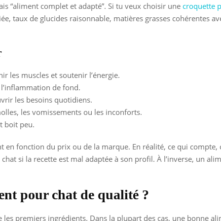
ais “aliment complet et adapté”. Si tu veux choisir une
croquette p
iée, taux de glucides raisonnable, matières grasses cohérentes ave
r
r les muscles et soutenir l’énergie.
t l’inflammation de fond.
rir les besoins quotidiens.
molles, les vomissements ou les inconforts.
t boit peu.
en fonction du prix ou de la marque. En réalité, ce qui compte, c’
 si la recette est mal adaptée à son profil. À l’inverse, un alim
nt pour chat de qualité ?
re les premiers ingrédients. Dans la plupart des cas, une bonne a